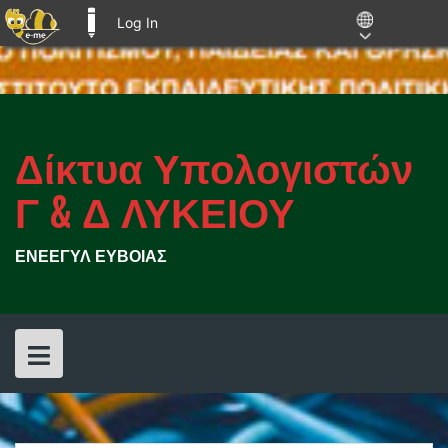
Log In
E-ME BLOGS
Skip
to
content
Δίκτυα Υπολογιστών
Γ & Δ ΛΥΚΕΙΟΥ
ΕΝΕΕΓΥΛ ΕΥΒΟΙΑΣ