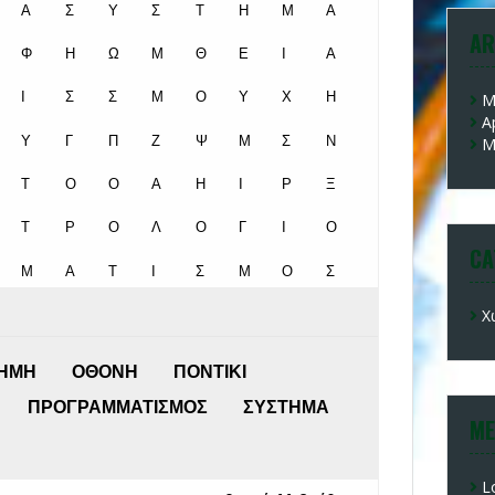
AR
M
A
M
CA
Χ
ME
L