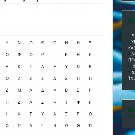
RE
B
Χ
ΚΑ
Λ
ΠΡ
Ι
Δ
Το
RE