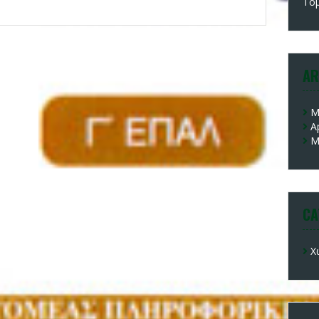
Το
AR
M
A
M
CA
Χ