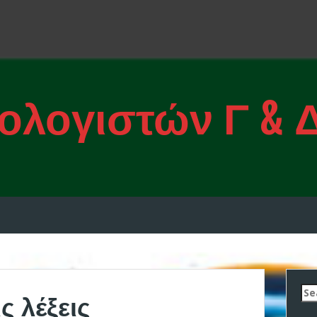
ολογιστών Γ & 
Se
ς λέξεις
for