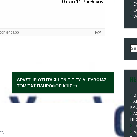
E
C
W
Se
for
RE
ΔΡΑΣΤΗΡΙΌΤΗΤΑ 3Η ΕΝ.Ε.Ε.ΓΥ-Λ. ΕΥΒΟΙΑΣ
ΤΟΜΈΑΣ ΠΛΗΡΟΦΟΡΙΚΉΣ
B
Χ
ΚΑ
Λ
ΠΡ
Ι
Δ
t.