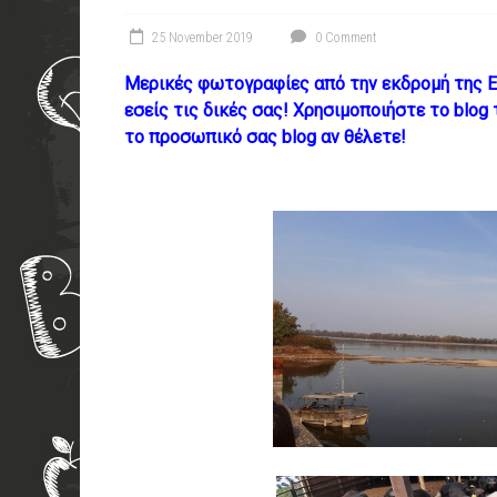
25 November 2019
0 Comment
Μερικές φωτογραφίες από την εκδρομή της Ε΄
εσείς τις δικές σας! Χρησιμοποιήστε το blog
το προσωπικό σας blog αν θέλετε!