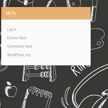
META
Log in
Entries feed
Comments feed
WordPress.org