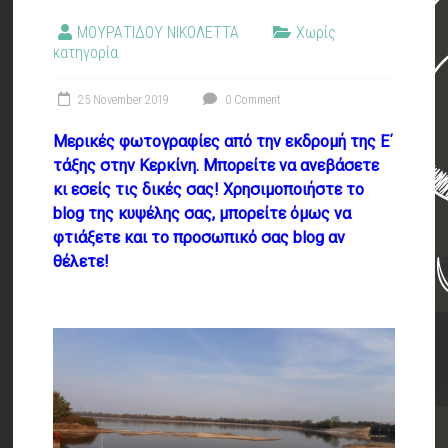
ΜΟΥΡΑΤΙΔΟΥ ΝΙΚΟΛΕΤΤΑ
Χωρίς
κατηγορία
25 November 2019
0 Comment
Μερικές φωτογραφίες από την εκδρομή της Ε΄
τάξης στην Κερκίνη. Μπορείτε να ανεβάσετε
κι εσείς τις δικές σας! Χρησιμοποιήστε το
blog της κυψέλης σας, μπορείτε όμως να
φτιάξετε και το προσωπικό σας blog αν
θέλετε!