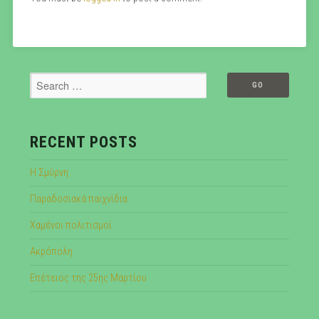
RECENT POSTS
Η Σμύρνη
Παραδοσιακά παιχνίδια
Χαμένοι πολιτισμοί
Ακρόπολη
Επέτειος της 25ης Μαρτίου