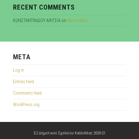
RECENT COMMENTS
ΚΩΝΣΤΑΝΤΙΝΙΔΟΥ ΑΛΙΤΣΙΑ
on
Μαντινάδες
META
Log in
Entries feed
Comments feed
WordPress.org
Ε2 Δημοτικού Σχολείου Καλλιθέας 2020-21