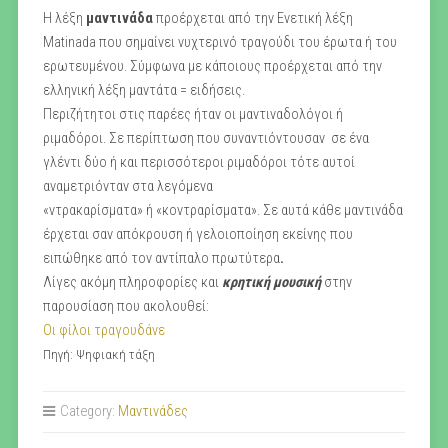
Η λέξη
μαντινάδα
προέρχεται από την Ενετική λέξη
Matinada που σημαίνει νυχτερινό τραγούδι του έρωτα ή του
ερωτευμένου. Σύμφωνα με κάποιους προέρχεται από την
ελληνική λέξη μαντάτα = ειδήσεις.
Περιζήτητοι στις παρέες ήταν οι μαντιναδολόγοι ή
ριμαδόροι. Σε περίπτωση που συναντιόντουσαν σε ένα
γλέντι δύο ή και περισσότεροι ριμαδόροι τότε αυτοί
αναμετριόνταν στα λεγόμενα
«ντρακαρίσματα» ή «κοντραρίσματα». Σε αυτά κάθε μαντινάδα
έρχεται σαν απόκρουση ή γελοιοποίηση εκείνης που
ειπώθηκε από τον αντίπαλο πρωτύτερα
.
Λίγες ακόμη πληροφορίες και
κρητική μουσική
στην
παρουσίαση που ακολουθεί:
Οι φίλοι τραγουδάνε
Πηγή: Ψηφιακή τάξη
Category:
Μαντινάδες