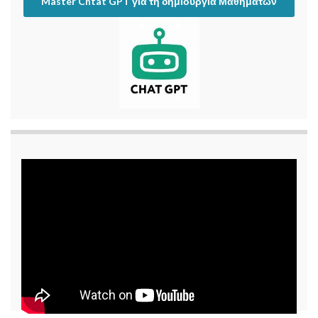
Master Chtat GPT για τη δημιουργία Μαθημάτων