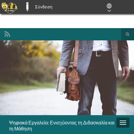
Σύνδεση
E-ME BLOGS
Ενα
φόρ
Search for:
ανα
Ψηφιακά Εργαλεία: Ενισχύοντας τη Διδασκαλία και
Εναλ
τη Μάθηση
πλοή