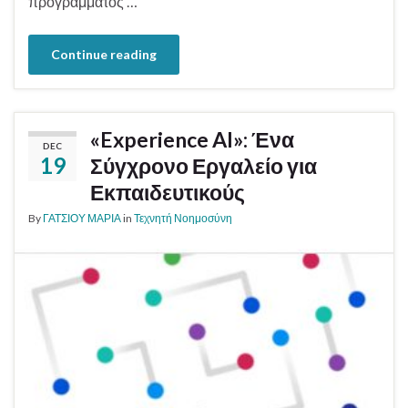
προγράμματος …
Continue reading
«Experience AI»: Ένα
DEC
19
Σύγχρονο Εργαλείο για
Εκπαιδευτικούς
By
ΓΑΤΣΙΟΥ ΜΑΡΙΑ
in
Τεχνητή Νοημοσύνη