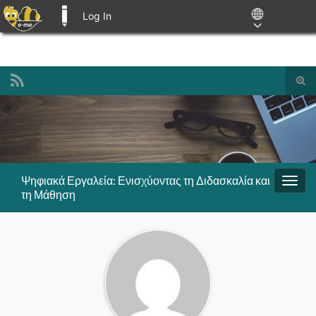
Log In
E-ME BLOGS
Tog
sear
Search for:
for
Ψηφιακά Εργαλεία: Ενισχύοντας τη Διδασκαλία και
Togg
τη Μάθηση
navig