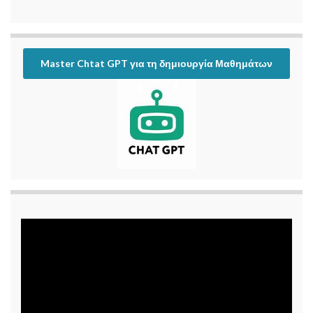
Master Chtat GPT για τη δημιουργία Μαθημάτων