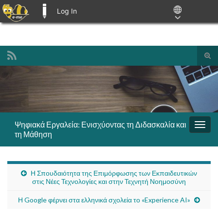
Log In
E-ME BLOGS
Tog
sear
Search for:
for
Ψηφιακά Εργαλεία: Ενισχύοντας τη Διδασκαλία και
Togg
τη Μάθηση
navig
Η Σπουδαιότητα της Επιμόρφωσης των Εκπαιδευτικών
στις Νέες Τεχνολογίες και στην Τεχνητή Νοημοσύνη
Η Google φέρνει στα ελληνικά σχολεία το «Experience AI»