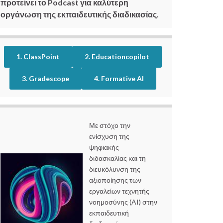
προτείνει το Podcast για καλύτερη
οργάνωση της εκπαιδευτικής διαδικασίας.
1. ClassPoint
2. Educationcopilot
3. Gradescope
4. Formative AI
Με στόχο την
ενίσχυση της
ψηφιακής
διδασκαλίας και τη
διευκόλυνση της
αξιοποίησης των
εργαλείων τεχνητής
νοημοσύνης (AI) στην
εκπαιδευτική