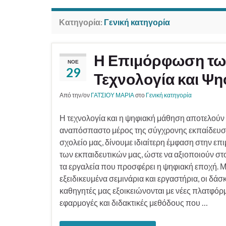
Κατηγορία:
Γενική κατηγορία
Η Επιμόρφωση των
ΝΟΈ
29
Τεχνολογία και Ψ
Από την/ον
ΓΑΤΣΙΟΥ ΜΑΡΙΑ
στο
Γενική κατηγορία
Η τεχνολογία και η ψηφιακή μάθηση αποτελούν
αναπόσπαστο μέρος της σύγχρονης εκπαίδευση
σχολείο μας, δίνουμε ιδιαίτερη έμφαση στην ε
των εκπαιδευτικών μας, ώστε να αξιοποιούν στ
τα εργαλεία που προσφέρει η ψηφιακή εποχή. 
εξειδικευμένα σεμινάρια και εργαστήρια, οι δάσκ
καθηγητές μας εξοικειώνονται με νέες πλατφόρμ
εφαρμογές και διδακτικές μεθόδους που …