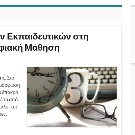
 Εκπαιδευτικών στη
ηφιακή Μάθηση
ς. Στο
πιμόρφωση
ο έπακρο
Μέσα από
αλοι και
ες,