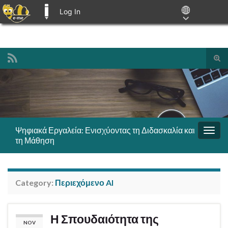
Log In
E-ME BLOGS
Tog
sear
Search for:
for
Ψηφιακά Εργαλεία: Ενισχύοντας τη Διδασκαλία και
Togg
τη Μάθηση
navig
Category:
Περιεχόμενο AI
Η Σπουδαιότητα της
NOV