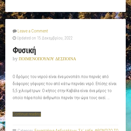
Leave a Comment
Updated on 15 Δεκεμβρίου, 2022
Φυσική
by
ΠΟΙΜΕΝΟΠΟΥΛΟΥ ΔΕΣΠΟΙΝΑ
Ο δρόμος του νερού είναι ένα μονοπάτι που περνάς από
διάφορες γέφυρες που από κάτω περνάει νερό. Επίσης είναι
5,5 χιλιομέτρων. Ο κήπος στην Καβάλα είναι ένα μέρος το
οποίο πάρα πολύ άνθρωποι περνάν την ώρα τους εκεί. …
“Φυσική”
Continue reading
Category:
Εργαστήρια Δεξιοτήτων
,
Στ΄ τάξη
,
ΦΡΟΝΤΙΖΩ ΤΟ