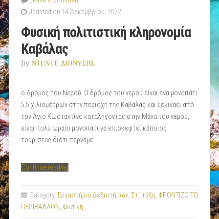
Leave a Comment
Updated on 14 Δεκεμβρίου, 2022
Φυσική πολιτιστική κληρονομία
Καβάλας
by
ΝΤΕΝΤΕ ΔΙΟΝΥΣΗΣ
ο Δρόμος του Νερού Ο δρόμος του νερού είναι ένα μονοπάτι
5,5 χιλιομέτρων στην περιοχή της Καβάλας και ξεκινάει από
τον Άγιο Κωσταντίνο καταλήγοντας στην Μάνα του νερού,
είναι πολύ ωραίο μονοπάτι να επισκεφτεί κάποιος
τουρίστας διότι περνάμε …
“Φυσική
Continue reading
πολιτιστική
κληρονομία
Category:
Εργαστήρια Δεξιοτήτων
,
Στ΄ τάξη
,
ΦΡΟΝΤΙΖΩ ΤΟ
Καβάλας”
ΠΕΡΙΒΑΛΛΟΝ
,
Φυσική