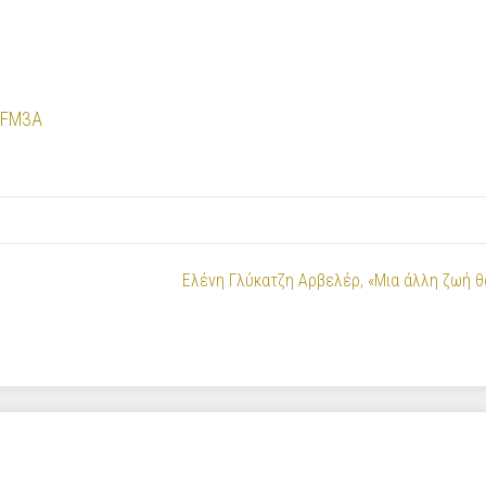
N4FM3A
Ελένη Γλύκατζη Αρβελέρ, «Μια άλλη ζωή θ