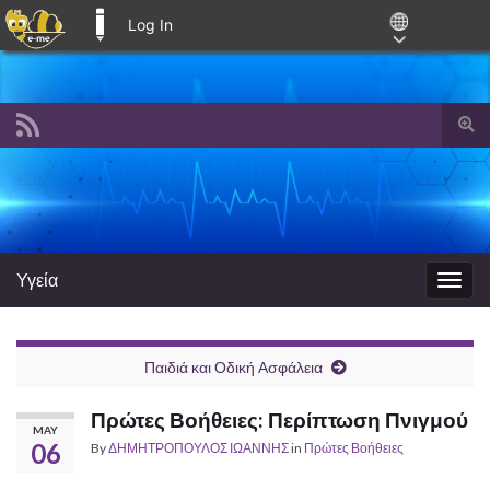
Log In
E-ME BLOGS
Togg
sear
Search for:
for
Υγεία
Togg
navig
Παιδιά και Οδική Ασφάλεια
Πρώτες Βοήθειες: Περίπτωση Πνιγμού
MAY
06
By
ΔΗΜΗΤΡΟΠΟΥΛΟΣ ΙΩΑΝΝΗΣ
in
Πρώτες Βοήθειες