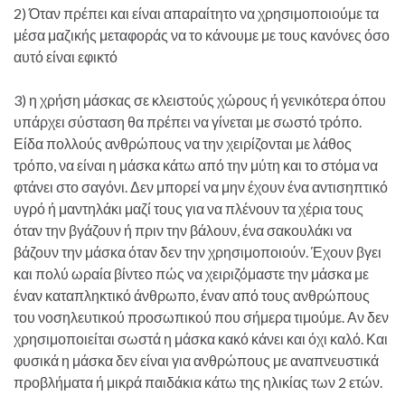
2) Όταν πρέπει και είναι απαραίτητο να χρησιμοποιούμε τα
μέσα μαζικής μεταφοράς να το κάνουμε με τους κανόνες όσο
αυτό είναι εφικτό
3) η χρήση μάσκας σε κλειστούς χώρους ή γενικότερα όπου
υπάρχει σύσταση θα πρέπει να γίνεται με σωστό τρόπο.
Είδα πολλούς ανθρώπους να την χειρίζονται με λάθος
τρόπο, να είναι η μάσκα κάτω από την μύτη και το στόμα να
φτάνει στο σαγόνι. Δεν μπορεί να μην έχουν ένα αντισηπτικό
υγρό ή μαντηλάκι μαζί τους για να πλένουν τα χέρια τους
όταν την βγάζουν ή πριν την βάλουν, ένα σακουλάκι να
βάζουν την μάσκα όταν δεν την χρησιμοποιούν. Έχουν βγει
και πολύ ωραία βίντεο πώς να χειριζόμαστε την μάσκα με
έναν καταπληκτικό άνθρωπο, έναν από τους ανθρώπους
του νοσηλευτικού προσωπικού που σήμερα τιμούμε. Αν δεν
χρησιμοποιείται σωστά η μάσκα κακό κάνει και όχι καλό. Και
φυσικά η μάσκα δεν είναι για ανθρώπους με αναπνευστικά
προβλήματα ή μικρά παιδάκια κάτω της ηλικίας των 2 ετών.