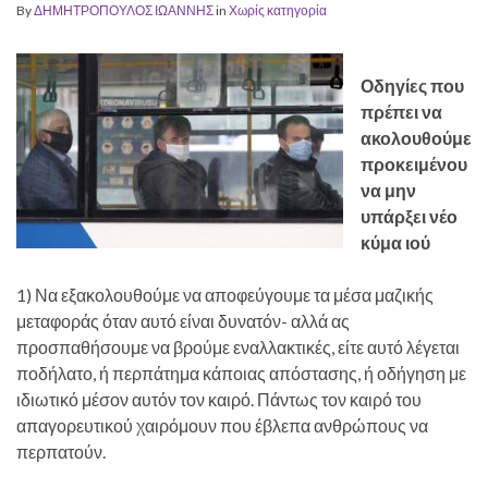
By
ΔΗΜΗΤΡΟΠΟΥΛΟΣ ΙΩΑΝΝΗΣ
in
Χωρίς κατηγορία
Οδηγίες που
πρέπει να
ακολουθούμε
προκειμένου
να μην
υπάρξει νέο
κύμα ιού
1) Να εξακολουθούμε να αποφεύγουμε τα μέσα μαζικής
μεταφοράς όταν αυτό είναι δυνατόν- αλλά ας
προσπαθήσουμε να βρούμε εναλλακτικές, είτε αυτό λέγεται
ποδήλατο, ή περπάτημα κάποιας απόστασης, ή οδήγηση με
ιδιωτικό μέσον αυτόν τον καιρό. Πάντως τον καιρό του
απαγορευτικού χαιρόμουν που έβλεπα ανθρώπους να
περπατούν.