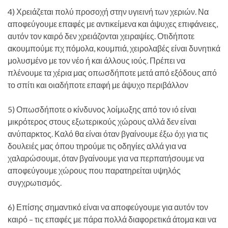
4) Χρειάζεται πολύ προσοχή στην υγιεινή των χεριών. Να
αποφεύγουμε επαφές με αντικείμενα και άψυχες επιφάνειες,
αυτόν τον καιρό δεν χρειάζονται χειραψίες. Οτιδήποτε
ακουμπούμε πχ πόμολα, κουμπιά, χειρολαβές είναι δυνητικά
μολυσμένο με τον νέο ή και άλλους ιούς. Πρέπει να
πλένουμε τα χέρια μας οπωσδήποτε μετά από εξόδους από
το σπίτι και οιαδήποτε επαφή με άψυχο περιβάλλον
5) Οπωσδήποτε ο κίνδυνος λοίμωξης από τον ιό είναι
μικρότερος στους εξωτερικούς χώρους αλλά δεν είναι
ανύπαρκτος. Καλό θα είναι όταν βγαίνουμε έξω όχι για τις
δουλειές μας όπου τηρούμε τις οδηγίες αλλά για να
χαλαρώσουμε, όταν βγαίνουμε για να περπατήσουμε να
αποφεύγουμε χώρους που παρατηρείται υψηλός
συγχρωτισμός.
6) Επίσης σημαντικό είναι να αποφεύγουμε για αυτόν τον
καιρό – τις επαφές με πάρα πολλά διαφορετικά άτομα και να