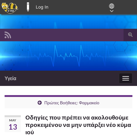
Log In
E-ME BLOGS
Togg
sear
Search for:
for
Υγεία
Togg
navig
Πρώτες Βοήθειες: Φαρμακείο
Οδηγίες που πρέπει να ακολουθούμε
MAY
προκειμένου να μην υπάρξει νέο κύμα
13
ιού