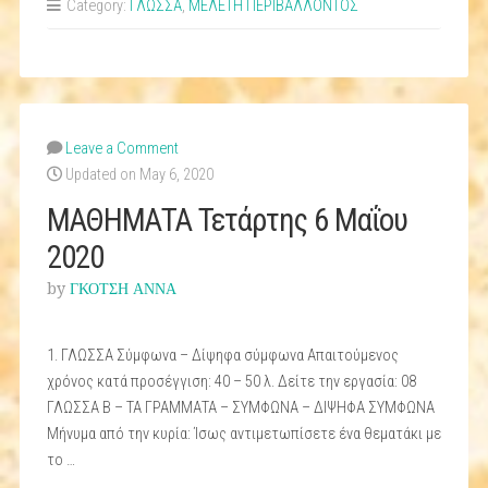
Category:
ΓΛΩΣΣΑ
,
ΜΕΛΕΤΗ ΠΕΡΙΒΑΛΛΟΝΤΟΣ
Μαΐου
2020”
Leave a Comment
Updated on May 6, 2020
ΜΑΘΗΜΑΤΑ Τετάρτης 6 Μαΐου
2020
by
ΓΚΟΤΣΗ ΑΝΝΑ
1. ΓΛΩΣΣΑ Σύμφωνα – Δίψηφα σύμφωνα Απαιτούμενος
χρόνος κατά προσέγγιση: 40 – 50 λ. Δείτε την εργασία: 08
ΓΛΩΣΣΑ Β – ΤΑ ΓΡΑΜΜΑΤΑ – ΣΥΜΦΩΝΑ – ΔΙΨΗΦΑ ΣΥΜΦΩΝΑ
Μήνυμα από την κυρία: Ίσως αντιμετωπίσετε ένα θεματάκι με
το …