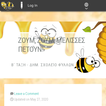
Log In
E-ME BLOGS
ΖΟΥΜ, ΖΟΥΜ, ΜΈΛΙΣΣΕΣ
ΠΕΤΟΎΝ!
Β΄ ΤΑΞΗ - ΔΗΜ. ΣΧΟΛΕΊΟ ΦΎΛΛΩΝ
Leave a Comment
Updated on May 27, 2020