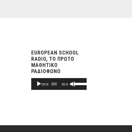
EUROPEAN SCHOOL
RADIO, ΤΟ ΠΡΩΤΟ
ΜΑΘΗΤΙΚΟ
ΡΑΔΙΟΦΩΝΟ
Audio
Use
00:00
00:00
Player
Up/Down
Arrow
keys
to
increase