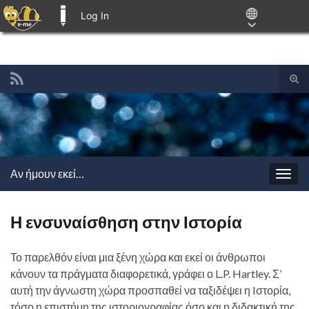
Log In
E-ME BLOGS
Tog
sear
Search for:
for
Αν ήμουν εκεί…
Togg
navig
Η ενσυναίσθηση στην Ιστορία
Το παρελθόν είναι μια ξένη χώρα και εκεί οι άνθρωποι
κάνουν τα πράγματα διαφορετικά, γράφει ο L.P. Hartley. Σ’
αυτή την άγνωστη χώρα προσπαθεί να ταξιδέψει η Iστορία,
τόσο η επιστήμη της ιστοριογραφίας όσο και η διδακτική της