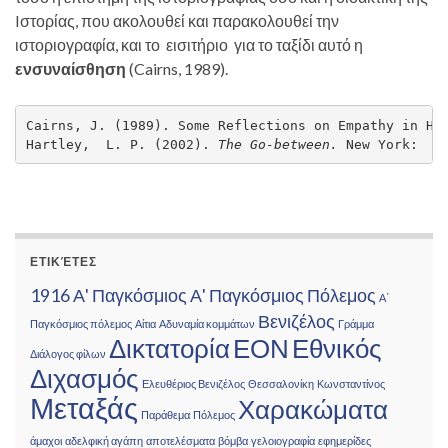
Iστορίας, που ακολουθεί και παρακολουθεί την
ιστοριογραφία, και το εισιτήριο για το ταξίδι αυτό η
ενσυναίσθηση
(Cairns, 1989).
Cairns, J. (1989). Some Reflections on Empathy in Hi
Hartley,  L. P. (2002). 
The Go-between.
 New York:  N
ΕΤΙΚΈΤΕΣ
1916
Α' Παγκόσμιος
Α' Παγκόσμιος Πόλεμος
Α΄
Βενιζέλος
Παγκόσμιος πόλεμος
Αίτια
Αδυναμία κομμάτων
Γράμμα
Δικτατορία
ΕΟΝ
Εθνικός
Διάλογος φίλων
Διχασμός
Ελευθέριος Βενιζέλος
Θεσσαλονίκη
Κωνσταντίνος
Μεταξάς
Χαρακώματα
Παράθεμα
Πόλεμος
άμαχοι
αδελφική αγάπη
αποτελέσματα
βόμβα
γελοιογραφία
εφημερίδες