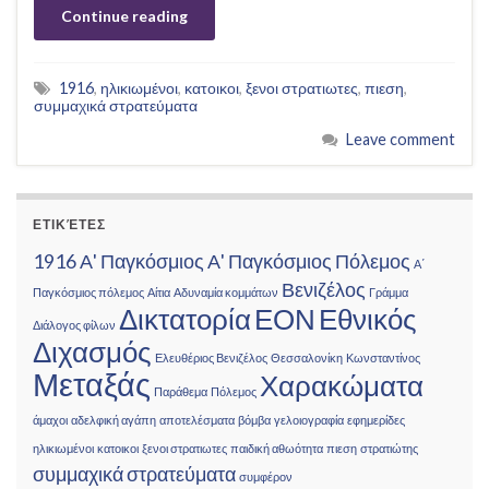
Continue reading
1916
,
ηλικιωμένοι
,
κατοικοι
,
ξενοι στρατιωτες
,
πιεση
,
συμμαχικά στρατεύματα
Leave comment
ΕΤΙΚΈΤΕΣ
1916
Α' Παγκόσμιος
Α' Παγκόσμιος Πόλεμος
Α΄
Βενιζέλος
Παγκόσμιος πόλεμος
Αίτια
Αδυναμία κομμάτων
Γράμμα
Δικτατορία
ΕΟΝ
Εθνικός
Διάλογος φίλων
Διχασμός
Ελευθέριος Βενιζέλος
Θεσσαλονίκη
Κωνσταντίνος
Μεταξάς
Χαρακώματα
Παράθεμα
Πόλεμος
άμαχοι
αδελφική αγάπη
αποτελέσματα
βόμβα
γελοιογραφία
εφημερίδες
ηλικιωμένοι
κατοικοι
ξενοι στρατιωτες
παιδική αθωότητα
πιεση
στρατιώτης
συμμαχικά στρατεύματα
συμφέρον