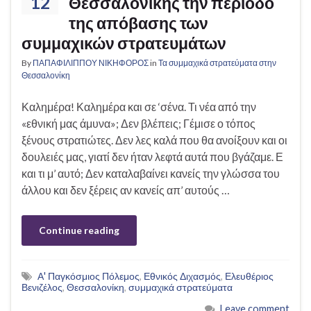
12
Θεσσαλονίκης την περίοδο
της απόβασης των
συμμαχικών στρατευμάτων
By
ΠΑΠΑΦΙΛΙΠΠΟΥ ΝΙΚΗΦΟΡΟΣ
in
Τα συμμαχικά στρατεύματα στην
Θεσσαλονίκη
Καλημέρα! Καλημέρα και σε ‘σένα. Τι νέα από την
«εθνική μας άμυνα»; Δεν βλέπεις; Γέμισε ο τόπος
ξένους στρατιώτες. Δεν λες καλά που θα ανοίξουν και οι
δουλειές μας, γιατί δεν ήταν λεφτά αυτά που βγάζαμε. Ε
και τι μ’ αυτό; Δεν καταλαβαίνει κανείς την γλώσσα του
άλλου και δεν ξέρεις αν κανείς απ’ αυτούς …
Continue reading
Α' Παγκόσμιος Πόλεμος
,
Εθνικός Διχασμός
,
Ελευθέριος
Βενιζέλος
,
Θεσσαλονίκη
,
συμμαχικά στρατεύματα
Leave comment