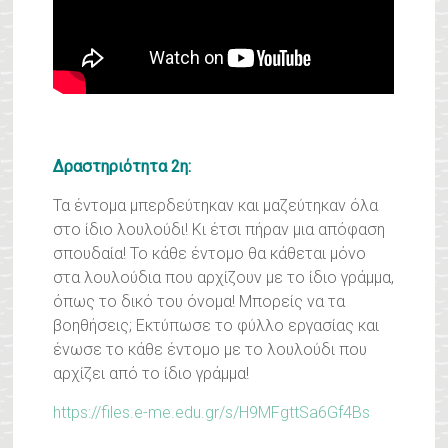
Δραστηριότητα 2η:
Τα έντομα μπερδεύτηκαν και μαζεύτηκαν όλα
στο ίδιο λουλούδι! Κι έτσι πήραν μια απόφαση
σπουδαία! Το κάθε έντομο θα κάθεται μόνο
στα λουλούδια που αρχίζουν με το ίδιο γράμμα,
όπως το δικό του όνομα! Μπορείς να τα
βοηθήσεις; Εκτύπωσε το φύλλο εργασίας και
ένωσε το κάθε έντομο με το λουλούδι που
αρχίζει από το ίδιο γράμμα!
https://files.e-me.edu.gr/s/H9MFgttSa6Gf4Bs