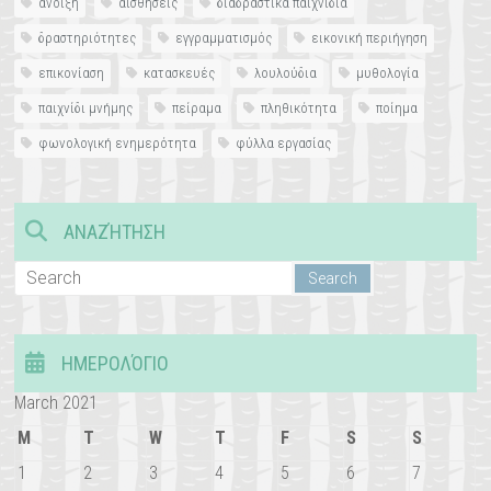
άνοιξη
αισθήσεις
διαδραστικά παιχνίδια
δραστηριότητες
εγγραμματισμός
εικονική περιήγηση
επικονίαση
κατασκευές
λουλούδια
μυθολογία
παιχνίδι μνήμης
πείραμα
πληθικότητα
ποίημα
φωνολογική ενημερότητα
φύλλα εργασίας
ΑΝΑΖΉΤΗΣΗ
ΗΜΕΡΟΛΌΓΙΟ
March 2021
M
T
W
T
F
S
S
1
2
3
4
5
6
7