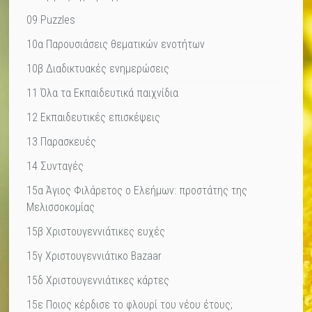
09 Puzzles
10α Παρουσιάσεις θεματικών ενοτήτων
10β Διαδικτυακές ενημερώσεις
11 Όλα τα Εκπαιδευτικά παιχνίδια
12 Εκπαιδευτικές επισκέψεις
13 Παρασκευές
14 Συνταγές
15α Άγιος Φιλάρετος ο Ελεήμων: προστάτης της
Μελισσοκομίας
15β Χριστουγεννιάτικες ευχές
15γ Χριστουγεννιάτικο Bazaar
15δ Χριστουγεννιάτικες κάρτες
15ε Ποιος κέρδισε το φλουρί του νέου έτους;