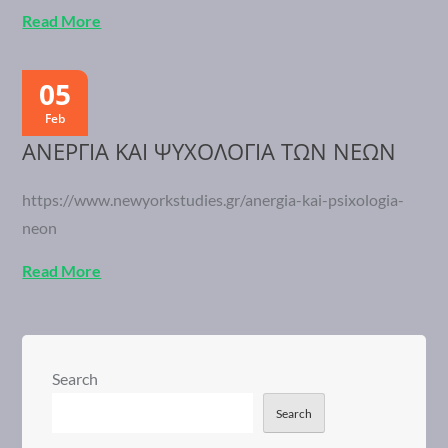
Read More
05
Feb
ΑΝΕΡΓΙΑ ΚΑΙ ΨΥΧΟΛΟΓΙΑ ΤΩΝ ΝΕΩΝ
https://www.newyorkstudies.gr/anergia-kai-psixologia-
neon
Read More
Search
Search