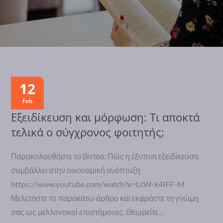
12
Feb
Εξειδίκευση και μόρφωση: Τι αποκτά
τελικά ο σύγχρονος φοιτητής;
Παρακολουθήστε το βίντεο: Πώς η έξυπνη εξειδίκευση
συμβάλλει στην οικονομική ανάπτυξη
https://www.youtube.com/watch?v=LcW-k4IFF-M
Μελετήστε το παρακάτω άρθρο και εκφράστε τη γνώμη
σας ως μελλοντικοί επιστήμονες. Θεωρείτε…