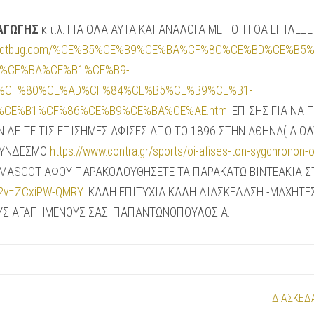
ΞΑΓΩΓΗΣ
κ.τ.λ. ΓΙΑ ΟΛΑ ΑΥΤΑ ΚΑΙ ΑΝΑΛΟΓΑ ΜΕ ΤΟ ΤΙ ΘΑ ΕΠΙΛΕΞ
dfld7dtbug.com/%CE%B5%CE%B9%CE%BA%CF%8C%CE%BD%CE%B5
%CE%BA%CE%B1%CE%B9-
%CF%80%CE%AD%CF%84%CE%B5%CE%B9%CE%B1-
CE%B1%CF%86%CE%B9%CE%BA%CE%AE.html
ΕΠΙΣΗΣ ΓΙΑ ΝΑ 
 ΔΕΙΤΕ ΤΙΣ ΕΠΙΣΗΜΕΣ ΑΦΙΣΕΣ ΑΠΟ ΤΟ 1896 ΣΤΗΝ ΑΘΗΝΑ( Α 
 ΣΥΝΔΕΣΜΟ
https://www.contra.gr/sports/oi-afises-ton-sygchronon
Σ MASCOT ΑΦΟΥ ΠΑΡΑΚΟΛΟΥΘΗΣΕΤΕ ΤΑ ΠΑΡΑΚΑΤΩ ΒΙΝΤΕΑΚΙΑ 
ch?v=ZCxiPW-QMRY
.ΚΑΛΗ ΕΠΙΤΥΧΙΑ ΚΑΛΗ ΔΙΑΣΚΕΔΑΣΗ -ΜΑΧΗΤΕΣ
ΟΥΣ ΑΓΑΠΗΜΕΝΟΥΣ ΣΑΣ. ΠΑΠΑΝΤΩΝΟΠΟΥΛΟΣ Α.
ΔΙΑΣΚΕΔ