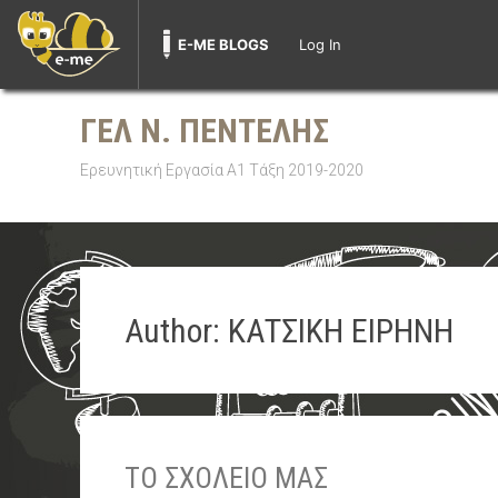
E-ME BLOGS
Log In
Skip
to
ΓΕΛ Ν. ΠΕΝΤΕΛΗΣ
content
Ερευνητική Εργασία Α1 Τάξη 2019-2020
Author:
ΚΑΤΣΙΚΗ ΕΙΡΗΝΗ
ΤΟ ΣΧΟΛΕΙΟ ΜΑΣ