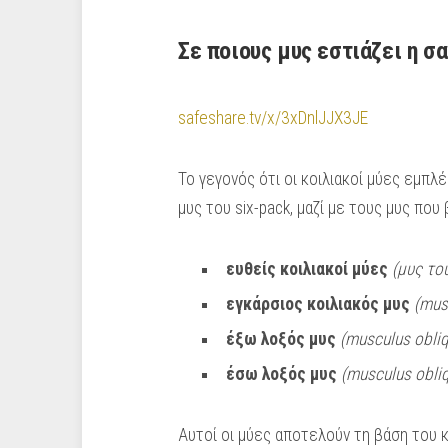
Σε ποιους μυς εστιάζει η σα
safeshare.tv/x/3xDnlJJX3JE
Το γεγονός ότι οι κοιλιακοί μύες εμπλ
μυς του six-pack, μαζί με τους μυς που 
ευθείς κοιλιακοί μύες
(μυς το
εγκάρσιος κοιλιακός μυς
(mus
έξω λοξός μυς
(musculus obli
έσω λοξός μυς
(musculus obliq
Αυτοί οι μύες αποτελούν τη βάση του κ