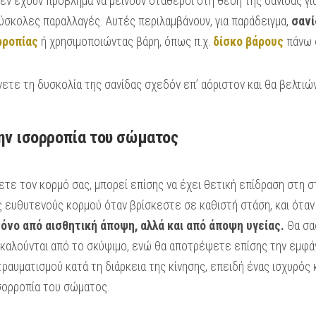
εν έχουν πρόβλημα να μείνουν σταθεροί στη θέση της σανίδας γ
ύσκολες παραλλαγές. Αυτές περιλαμβάνουν, για παράδειγμα,
σανί
ρροπίας
ή χρησιμοποιώντας βάρη, όπως π.χ.
δίσκο βάρους
πάνω 
νετε τη δυσκολία της σανίδας σχεδόν επ’ αόριστον και θα βελτι
την ισορροπία του σώματος
ύετε τον κορμό σας, μπορεί επίσης να έχει θετική επίδραση στη 
 ευθυτενούς κορμού όταν βρίσκεστε σε καθιστή στάση, και όταν
μόνο από αισθητική άποψη, αλλά και από άποψη υγείας.
Θα σα
ροκαλούνται από το σκύψιμο, ενώ θα αποτρέψετε επίσης την εμφά
ραυματισμού κατά τη διάρκεια της κίνησης, επειδή ένας ισχυρός
σορροπία του σώματος.