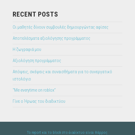
RECENT POSTS
Οι μαθητές δίνουν συμβουλές δημιουργώντας αφίσες
Αποτελέσματα αξιολόγησης προγράμματος
Η ζωγραφιά μου
Αξιολόγηση προγράμματος
Απόψεις, σκέψεις και συναισθήματα για το συνεργατικό
ιστολόγιο
“Me everytime on roblox”
Γίνε ο Ήρωας του διαδικτύου
To report και το block στο διαδίκτυο είναι θάρρος.