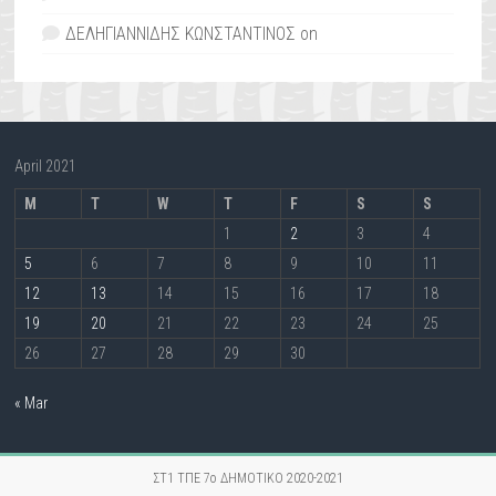
ΔΕΛΗΓΙΑΝΝΙΔΗΣ ΚΩΝΣΤΑΝΤΙΝΟΣ
on
April 2021
M
T
W
T
F
S
S
1
2
3
4
5
6
7
8
9
10
11
12
13
14
15
16
17
18
19
20
21
22
23
24
25
26
27
28
29
30
« Mar
ΣΤ1 ΤΠΕ 7ο ΔΗΜΟΤΙΚΟ 2020-2021