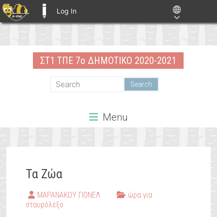
Log In
E-ME BLOGS
Skip
to
ΣΤ1 ΤΠΕ 7ο ΔΗΜΟΤΙΚΟ 2020-2021
content
Menu
Τα Ζώα
ΜΑΡΑΝΑΚΟΥ ΓΙΟΝΕΛ
ώρα για
σταυρόλεξο