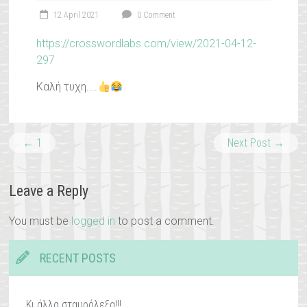
12 April 2021
0 Comment
https://crosswordlabs.com/view/2021-04-12-
297
Καλή τυχη....
←
1
Next Post
→
Leave a Reply
You must be
logged in
to post a comment.
RECENT POSTS
Κι άλλα σταυρόλεξα!!!