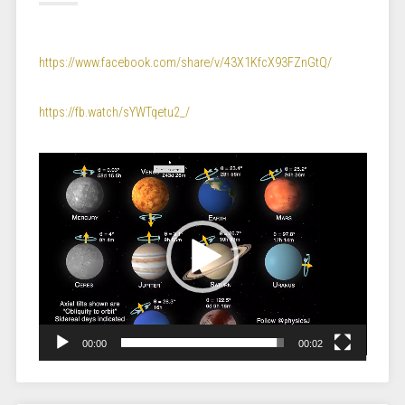
https://www.facebook.com/share/v/43X1KfcX93FZnGtQ/
https://fb.watch/sYWTqetu2_/
Video
Player
00:00
00:02