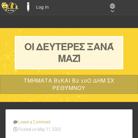
Log In
E-ME BLOGS
ΟΙ ΔΕΥΤΈΡΕΣ ΞΑΝΆ
ΜΑΖΊ
ΤΜΉΜΑΤΑ Β1ΚΑΙ Β2 10Ο ΔΗΜ ΣΧ
ΡΕΘΎΜΝΟΥ
Leave a Comment
Posted on May 11, 2020