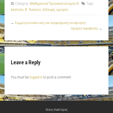
Category:
Μαθηματικά Προσανατολισμού Β
Tags:
kastoras
,
Β΄ Λυκείου
,
έλλειψη
,
ορισμός
←
Συμμετρία εκθετικής και λογαριθμικής συνάρτησης
Ορισμός παραβολής
→
Leave a Reply
You must be
logged in
to post a comment.
Νίκος Καστόρας