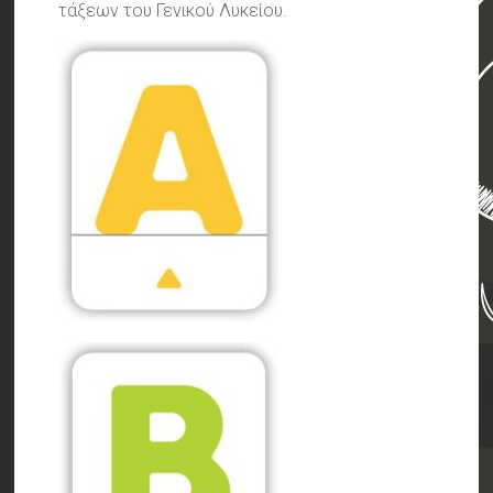
τάξεων του Γενικού Λυκείου.