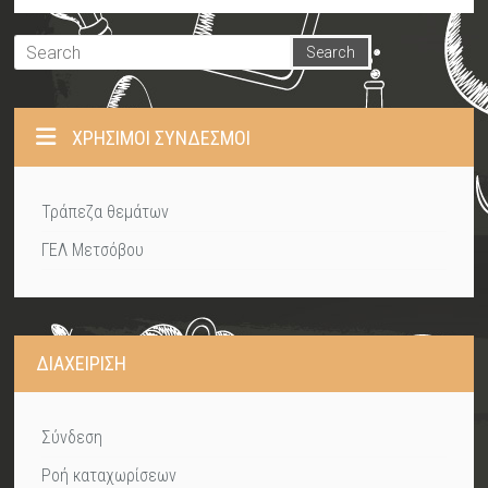
ΧΡΉΣΙΜΟΙ ΣΎΝΔΕΣΜΟΙ
Τράπεζα θεμάτων
ΓΕΛ Μετσόβου
ΔΙΑΧΕΊΡΙΣΗ
Σύνδεση
Ροή καταχωρίσεων