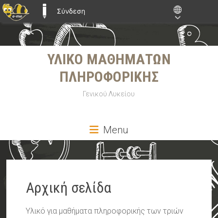
Σύνδεση
E-ME BLOGS
Skip
ΥΛΙΚΟ ΜΑΘΗΜΑΤΩΝ
to
content
ΠΛΗΡΟΦΟΡΙΚΗΣ
Γενικού Λυκείου
Menu
Αρχική σελίδα
Υλικό για μαθήματα πληροφορικής των τριών