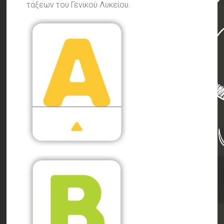
τάξεων του Γενικού Λυκείου.