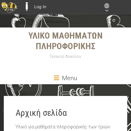
Log In
E-ME BLOGS
Skip
ΥΛΙΚΟ ΜΑΘΗΜΑΤΩΝ
to
content
ΠΛΗΡΟΦΟΡΙΚΗΣ
Γενικού Λυκείου
Menu
Αρχική σελίδα
Υλικό για μαθήματα πληροφορικής των τριών