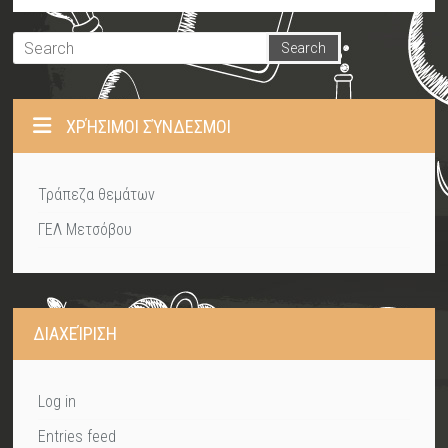
ΧΡΉΣΙΜΟΙ ΣΎΝΔΕΣΜΟΙ
Τράπεζα θεμάτων
ΓΕΛ Μετσόβου
ΔΙΑΧΕΊΡΙΣΗ
Log in
Entries feed