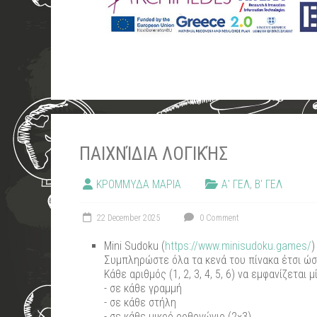
ΠΑΙΧΝΊΔΙΑ ΛΟΓΙΚΉΣ
ΚΡΟΜΜΥΔΑ ΜΑΡΙΑ
Α' ΓΕΛ
,
Β' ΓΕΛ
22 December 2025
0 Comment
Mini Sudoku (
https://www.minisudoku.games/
)
Συμπληρώστε όλα τα κενά του πίνακα έτσι ώσ
Κάθε αριθμός (1, 2, 3, 4, 5, 6) να εμφανίζεται 
- σε κάθε γραμμή
- σε κάθε στήλη
- σε κάθε μικρό ορθογώνιο (2×3)