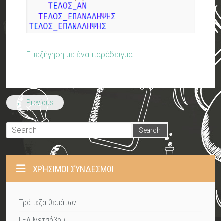
Επεξήγηση με ένα παράδειγμα
← Previous
ΧΡΉΣΙΜΟΙ ΣΎΝΔΕΣΜΟΙ
Τράπεζα θεμάτων
ΓΕΛ Μετσόβου