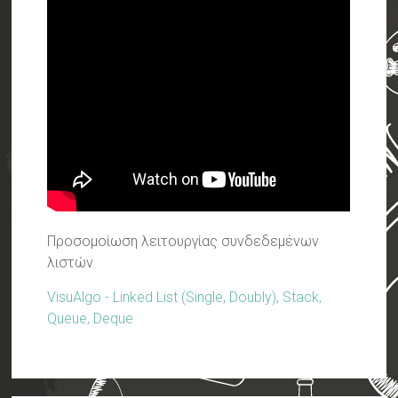
Προσομοίωση λειτουργίας συνδεδεμένων
λιστών
VisuAlgo - Linked List (Single, Doubly), Stack,
Queue, Deque