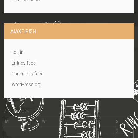
ΔΙΑΧΕΊΡΙΣΗ
Log in
Entries feed
Comments feed
WordPress.org
August 2026
M
T
W
T
F
S
S
1
2