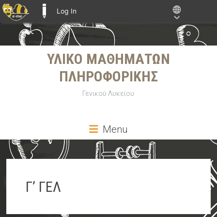
Log In
E-ME BLOGS
Skip
ΥΛΙΚΟ ΜΑΘΗΜΑΤΩΝ
to
content
ΠΛΗΡΟΦΟΡΙΚΗΣ
Γενικού Λυκείου
Menu
Γ’ ΓΕΛ