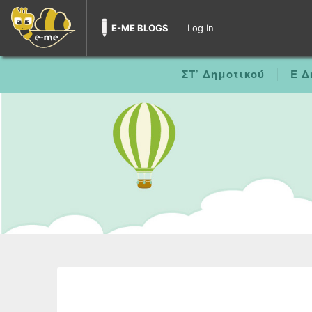
E-ME BLOGS
Log In
ΣΤ’ Δημοτικού
Ε Δ