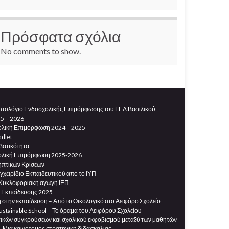
Πρόσφατα σχόλια
No comments to show.
στολόγιο Ενδοσχολικής Επιμόρφωσης του ΓΕΛ Βασιλικού
25 – 2026
ολική Επιμόρφωση 2024 – 2025
dlet
βατικότητα
ολική Επιμόρφωση 2025-2026
ηπτικών Κρίσεων
γχειρίδιο Εκπαιδευτικού από το ΙΥΠ
 Κυκλοφοριακή αγωγή ΙΕΠ
 Εκπαίδευσης 2025
στην εκπαίδευση – Από το Οικολογικό στο Αειφόρο Σχολείο
Sustainable School – Το όραμα του Αειφόρου Σχολείου
τικών συγκρούσεων και σχολικού εκφοβισμού μεταξύ των μαθητών
 Μια καινοτόμος στρατηγική διδασκαλίας