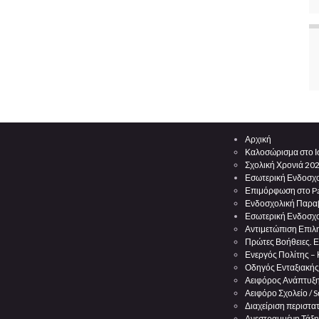
Αρχική
Καλοσώρισμα στο Ι
Σχολική Χρονιά 20
Εσωτερική Ενδοσχ
Επιμόρφωση στο Pa
Ενδοσχολική Παρα
Εσωτερική Ενδοσχ
Αντιμετώπιση Επιλ
Πρώτες Βοήθειες. Ε
Ενεργός Πολίτης –
Οδηγός Ενταξιακής
Αειφόρος Ανάπτυξη 
Αειφόρο Σχολείο / 
Διαχείριση περιστα
Ανεστραμμένη Τάξη.