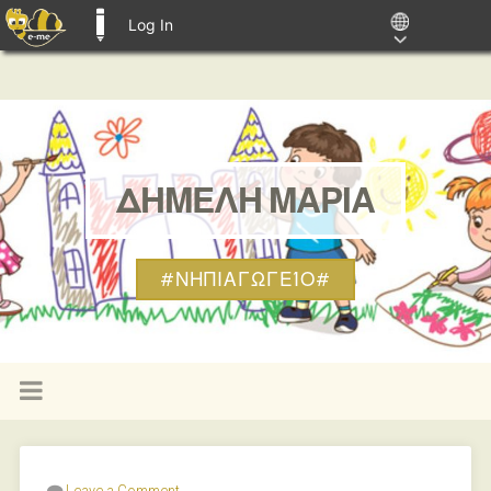
Log In
E-ME BLOGS
ΔΗΜΕΛΗ ΜΑΡΙΑ
#ΝΗΠΙΑΓΩΓΕΊΟ#