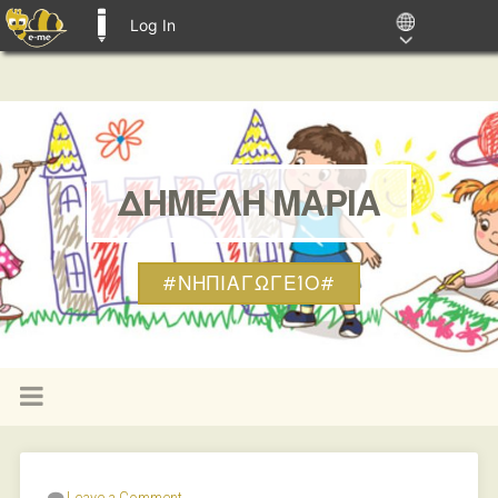
Log In
E-ME BLOGS
ΔΗΜΕΛΗ ΜΑΡΙΑ
#ΝΗΠΙΑΓΩΓΕΊΟ#