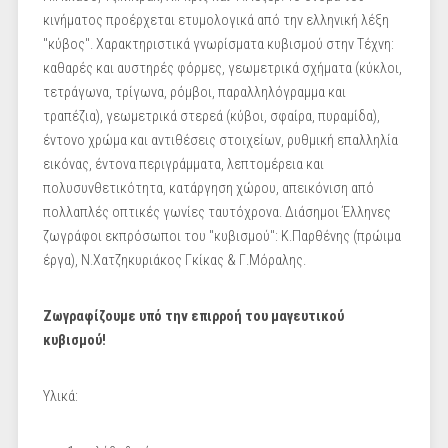
κινήματος προέρχεται ετυμολογικά από την ελληνική λέξη
"κύβος". Χαρακτηριστικά γνωρίσματα κυβισμού στην Τέχνη:
καθαρές και αυστηρές φόρμες, γεωμετρικά σχήματα (κύκλοι,
τετράγωνα, τρίγωνα, ρόμβοι, παραλληλόγραμμα και
τραπέζια), γεωμετρικά στερεά (κύβοι, σφαίρα, πυραμίδα),
έντονο χρώμα και αντιθέσεις στοιχείων, ρυθμική επαλληλία
εικόνας, έντονα περιγράμματα, λεπτομέρεια και
πολυσυνθετικότητα, κατάργηση χώρου, απεικόνιση από
πολλαπλές οπτικές γωνίες ταυτόχρονα. Διάσημοι Έλληνες
ζωγράφοι εκπρόσωποι του "κυβισμού": Κ.Παρθένης (πρώιμα
έργα), Ν.Χατζηκυριάκος Γκίκας & Γ.Μόραλης.
Ζωγραφίζουμε υπό την επιρροή του μαγευτικού
κυβισμού!
Υλικά: