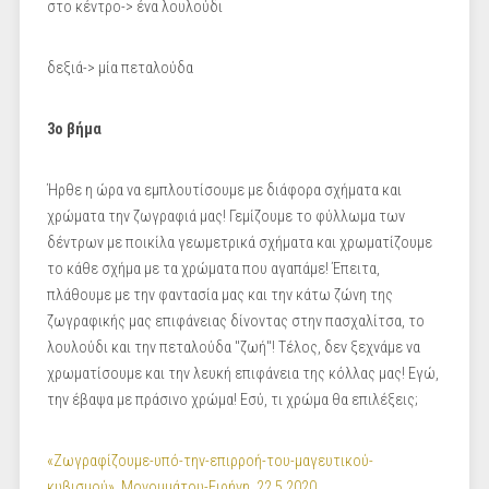
στο κέντρο-> ένα λουλούδι
δεξιά-> μία πεταλούδα
3ο βήμα
Ήρθε η ώρα να εμπλουτίσουμε με διάφορα σχήματα και
χρώματα την ζωγραφιά μας! Γεμίζουμε το φύλλωμα των
δέντρων με ποικίλα γεωμετρικά σχήματα και χρωματίζουμε
το κάθε σχήμα με τα χρώματα που αγαπάμε! Έπειτα,
πλάθουμε με την φαντασία μας και την κάτω ζώνη της
ζωγραφικής μας επιφάνειας δίνοντας στην πασχαλίτσα, το
λουλούδι και την πεταλούδα "ζωή"! Τέλος, δεν ξεχνάμε να
χρωματίσουμε και την λευκή επιφάνεια της κόλλας μας! Εγώ,
την έβαψα με πράσινο χρώμα! Εσύ, τι χρώμα θα επιλέξεις;
«Ζωγραφίζουμε-υπό-την-επιρροή-του-μαγευτικού-
κυβισμού»_Μονομμάτου-Ειρήνη_22.5.2020_