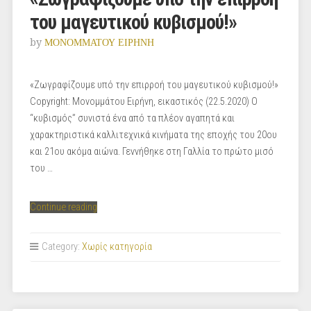
του μαγευτικού κυβισμού!»
by
ΜΟΝΟΜΜΑΤΟΥ ΕΙΡΗΝΗ
«Ζωγραφίζουμε υπό την επιρροή του μαγευτικού κυβισμού!»
Copyright: Μονομμάτου Ειρήνη, εικαστικός (22.5.2020) Ο
“κυβισμός” συνιστά ένα από τα πλέον αγαπητά και
χαρακτηριστικά καλλιτεχνικά κινήματα της εποχής του 20ου
και 21ου ακόμα αιώνα. Γεννήθηκε στη Γαλλία το πρώτο μισό
του …
“«Ζωγραφίζουμε
Continue reading
υπό
την
Category:
Χωρίς κατηγορία
επιρροή
του
μαγευτικού
κυβισμού!»”