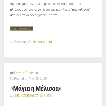
δημιουργικά τον πρώτο μήνα του καλοκαιριού, τον
ηλιόλουστο Ιούνιο, φτιάχνοντας μία γλυκιά “πασχαλίτσα”
από ένα απλό ρολό χαρτί! Για αυτή …
“«Η
Continue reading
Πασχαλίτσα»”
Category:
Χωρίς κατηγορία
Leave a Comment
Posted on May 26, 2020
«Μάγια η Μέλισσα»
by
ΜΟΝΟΜΜΑΤΟΥ ΕΙΡΗΝΗ