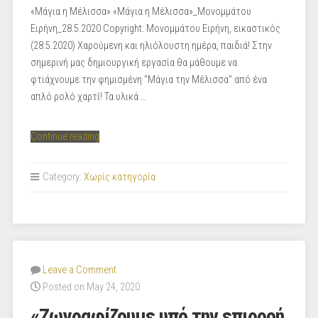
«Μάγια η Μέλισσα» «Μάγια η Μέλισσα»_Μονομμάτου
Ειρήνη_28.5.2020 Copyright: Μονομμάτου Ειρήνη, εικαστικός
(28.5.2020) Χαρούμενη και ηλιόλουστη ημέρα, παιδιά! Στην
σημερινή μας δημιουργική εργασία θα μάθουμε να
φτιάχνουμε την φημισμένη “Μάγια την Μέλισσα” από ένα
απλό ρολό χαρτί! Τα υλικά …
“«Μάγια
Continue reading
η
Μέλισσα»”
Category:
Χωρίς κατηγορία
Leave a Comment
Posted on May 24, 2020
«Ζωγραφίζουμε υπό την επιρροή