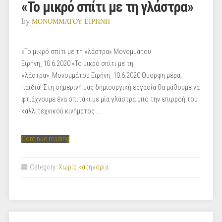
«Το μικρό σπίτι με τη γλάστρα»
by
ΜΟΝΟΜΜΑΤΟΥ ΕΙΡΗΝΗ
«Το μικρό σπίτι με τη γλάστρα» Μονομμάτου
Ειρήνη_10.6.2020 «Το μικρό σπίτι με τη
γλάστρα»_Μονομμάτου Ειρήνη_10.6.2020 Όμορφη μέρα,
παιδιά! Στη σημερινή μας δημιουργική εργασία θα μάθουμε να
φτιάχνουμε ένα σπιτάκι με μία γλάστρα υπό την επιρροή του
καλλιτεχνικού κινήματος …
“«Το
Continue reading
μικρό
σπίτι
Category:
Χωρίς κατηγορία
με
τη
γλάστρα»”