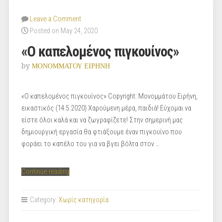
Leave a Comment
Posted on May 24, 2020
«O καπελομένος πιγκουίνος»
by
ΜΟΝΟΜΜΑΤΟΥ ΕΙΡΗΝΗ
«O καπελομένος πιγκουίνος» Copyright: Μονομμάτου Ειρήνη,
εικαστικός (14.5.2020) Χαρούμενη μέρα, παιδιά! Εύχομαι να
είστε όλοι καλά και να ζωγραφίζετε! Στην σημερινή μας
δημιουργική εργασία θα φτιάξουμε έναν πιγκουίνο που
φοράει το καπέλο του για να βγει βόλτα στον …
“«O
Continue reading
καπελομένος
πιγκουίνος»”
Category:
Χωρίς κατηγορία