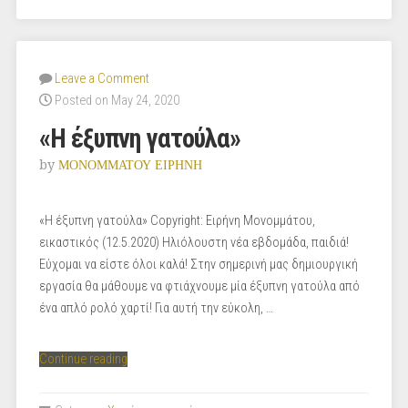
Leave a Comment
Posted on May 24, 2020
«Η έξυπνη γατούλα»
by
ΜΟΝΟΜΜΑΤΟΥ ΕΙΡΗΝΗ
«Η έξυπνη γατούλα» Copyright: Ειρήνη Μονομμάτου,
εικαστικός (12.5.2020) Ηλιόλουστη νέα εβδομάδα, παιδιά!
Εύχομαι να είστε όλοι καλά! Στην σημερινή μας δημιουργική
εργασία θα μάθουμε να φτιάχνουμε μία έξυπνη γατούλα από
ένα απλό ρολό χαρτί! Για αυτή την εύκολη, …
“«Η
Continue reading
έξυπνη
γατούλα»”