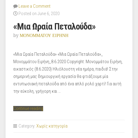
Leave a Comment
Posted on June 6, 2020
«Μια Ωραία Πεταλούδα»
by
ΜΟΝΟΜΜΑΤΟΥ ΕΙΡΗΝΗ
«Μια Ωραία Πεταλούδα» «Μια Ωραία Πεταλούδα»_
Μονομμάτου Ειρήνη_8.6.2020 Copyright: Μονομμάτου Ειρήνη,
εικαστικός (8.6.2020) Ηλιόλουστη νέα ημέρα, παιδιά! Στην
σημερινή μας δημιουργική εργασία θα φτιάξουμε μία
εντυπωσιακή πεταλούδα από ένα απλό ρολό χαρτί! Για αυτή
την εύκολη, γρήγορη και …
“«Μια
Continue reading
Ωραία
Πεταλούδα»”
Category:
Χωρίς κατηγορία