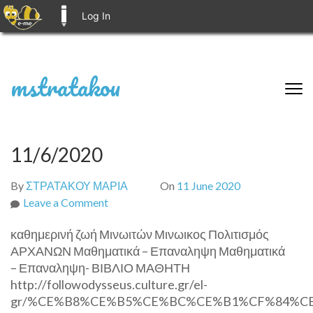
Log In
E-ME BLOGS
Skip
mstratakou
to
content
(Press
Enter)
11/6/2020
By
ΣΤΡΑΤΑΚΟΥ ΜΑΡΙΑ
On
11 June 2020
on
Leave a Comment
11/6/2020
καθημερινή ζωή Μινωιτών Μινωικος Πολιτισμός
ΑΡΧΑΝΩΝ Μαθηματικά – Επαναληψη Μαθηματικά
– Επαναληψη- ΒΙΒΛΙΟ ΜΑΘΗΤΗ
http://followodysseus.culture.gr/el-
gr/%CE%B8%CE%B5%CE%BC%CE%B1%CF%84%