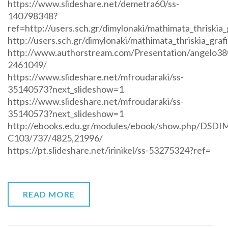
https://www.slideshare.net/demetra60/ss-
140798348?
ref=http://users.sch.gr/dimylonaki/mathimata_thriskia
http://users.sch.gr/dimylonaki/mathimata_thriskia_graf
http://www.authorstream.com/Presentation/angelo38
2461049/
https://www.slideshare.net/mfroudaraki/ss-
35140573?next_slideshow=1
https://www.slideshare.net/mfroudaraki/ss-
35140573?next_slideshow=1
http://ebooks.edu.gr/modules/ebook/show.php/DSDI
C103/737/4825,21996/
https://pt.slideshare.net/irinikel/ss-53275324?ref=
READ MORE