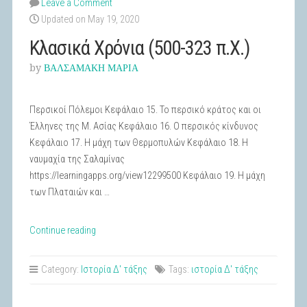
Leave a Comment
Updated on May 19, 2020
Κλασικά Χρόνια (500-323 π.Χ.)
by
ΒΑΛΣΑΜΑΚΗ ΜΑΡΙΑ
Περσικοί Πόλεμοι Κεφάλαιο 15. Το περσικό κράτος και οι
Έλληνες της Μ. Ασίας Κεφάλαιο 16. Ο περσικός κίνδυνος
Κεφάλαιο 17. Η μάχη των Θερμοπυλών Κεφάλαιο 18. Η
ναυμαχία της Σαλαμίνας
https://learningapps.org/view12299500 Κεφάλαιο 19. Η μάχη
των Πλαταιών και …
“Κλασικά
Continue reading
Χρόνια
(500-
Category:
Ιστορία Δ' τάξης
Tags:
ιστορία Δ' τάξης
323
π.Χ.)”