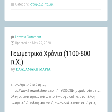
(800-
Category:
Ιστορία Δ' τάξης
500
π.Χ.)”
Leave a Comment
Updated on May 22, 2020
Γεωμετρικά Χρόνια (1100-800
π.Χ.)
by
ΒΑΛΣΑΜΑΚΗ ΜΑΡΙΑ
Επαναληπτικό ενότητας
https://www.liveworksheets.com/rn393662tb (συμπληρώνονται
όλες οι απαντήσεις πάνω στο έγγραφο online, στο τέλος
πατήστε “Check my answers”, για να δείτε πως τα πήγατε).