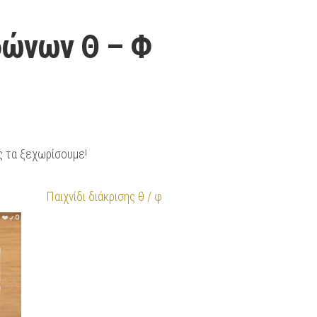
φώνων Θ – Φ
ας τα ξεχωρίσουμε!
Παιχνίδι διάκρισης θ / φ