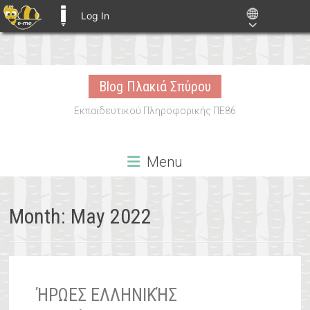
Log In
E-ME BLOGS
Skip
to
Blog Πλακιά Σπύρου
content
Εκπαιδευτικού Πληροφορικής ΠΕ86
Menu
Month:
May 2022
ΉΡΩΕΣ ΕΛΛΗΝΙΚΉΣ