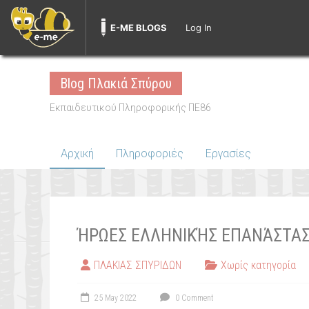
E-ME BLOGS
Log In
Skip
to
Blog Πλακιά Σπύρου
content
Εκπαιδευτικού Πληροφορικής ΠΕ86
Αρχική
Πληροφοριές
Εργασίες
ΉΡΩΕΣ ΕΛΛΗΝΙΚΉΣ ΕΠΑΝΆΣΤΑΣΗ
ΠΛΑΚΙΑΣ ΣΠΥΡΙΔΩΝ
Χωρίς κατηγορία
25 May 2022
0 Comment