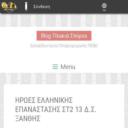
Σύνδεση
E-ME BLOGS
Skip
to
Blog Πλακιά Σπύρου
content
Εκπαιδευτικού Πληροφορικής ΠΕ86
Menu
ΉΡΩΕΣ ΕΛΛΗΝΙΚΉΣ
ΕΠΑΝΆΣΤΑΣΗΣ ΣΤ2 13 Δ.Σ.
ΞΆΝΘΗΣ