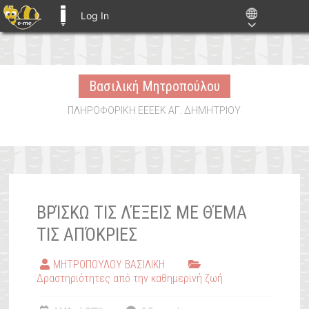
Log In
E-ME BLOGS
Skip
to
Βασιλική Μητροπούλου
content
ΠΛΗΡΟΦΟΡΙΚΗ ΕΕΕΕΚ ΑΓ. ΔΗΜΗΤΡΙΟΥ
ΒΡΊΣΚΩ ΤΙΣ ΛΈΞΕΙΣ ΜΕ ΘΈΜΑ
ΤΙΣ ΑΠΌΚΡΙΕΣ
ΜΗΤΡΟΠΟΥΛΟΥ ΒΑΣΙΛΙΚΗ
Δραστηριότητες από την καθημερινή ζωή