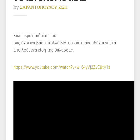
by
ΣΑΡΑΝΤΟΠΟΥΛΟΥ ΖΩΗ
Καλημέρα παιδάκια μου
σας έχω ανεβάσει πολλά βίντεο και τραγουδάκια για τα
απειλούμενα είδη της θάλασσας.
https://www.youtube.com/watch?v=w_64yVj2ZvE&t=1s