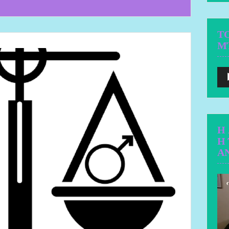
Τ
Μ
Aud
Pla
Η
Η
Α
Vid
Pla