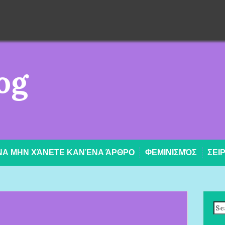
og
 ΝΑ ΜΗΝ ΧΆΝΕΤΕ ΚΑΝΈΝΑ ΆΡΘΡΟ
ΦΕΜΙΝΙΣΜΌΣ
ΣΕΙ
Se
for