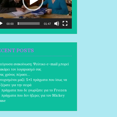
00:00
01:47
ECENT POSTS
είγουσα ανακοίνωση: Ψεύτικο e-mail μπορεί
χακάρει τον λογαριασμό σας
ας χρόνος πέρασε…
τυχισμένοι μαζί: 5+1 πράγματα που ίσως να
 ξέρατε για την σειρά
 πράγματα που δε γνωρίζατε για το Frozen
 πράγματα που δεν ήξερες για τον Mickey
use