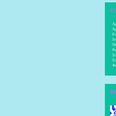
C
Ά
Ά
Ε
Ισ
Νέ
Ρα
Σε
Στ
Φε
R