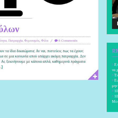
φύλων
ότητα
,
Πατριαρχία
,
Φεμινισμός
,
Φύλα
6 Comments
R
ν τα ίδια δικαιώματα; Αν ναι, πιστεύεις πως τα έχουν;
μα σε μια κοινωνία οπού υπάρχει ακόμη πατριαρχία. Δεν
ό; Ας ξεκινήσουμε με κάποια απλά, καθημερινά πράγματα
Επ
…]
να 
Έν
Ευ
μην
10
10
Mo