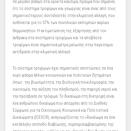
σε μεγάλο βαθμό στα ορυκτά καύσιμα, πράγμα που σημαίνει
ότι το σύστημα τροφίμων και γεωργίας είναι ένας από τους
σημαντικότερους συντελεστές στην κλιματική αλλαγή, που
ευθύνεται για το 37% των συνολικών εκπομπών αερίων
θερμοκηπίου.
Η αντιμετώπιση της εξάρτησης από τον
άνθρακα στα συστήματα τροφίμων και τα απόβλητα
τροφίμων είναι σημαντικά μέτρα μείωσης στην παγκόσμια
αντίδραση στην κλιματική αλλαγή.
Το σύστημα τροφίμων έχει σημαντικές επιπτώσεις σε ένα
ευρύ φάσμα άλλων κοινωνικών και πολιτικών ζητημάτων
όπως: την βιωσιμότητα, την βιολογική ποικιλομορφία, την
οικονομία, την αύξηση του πληθυσμού, την παροχή νερού και
την πρόσβαση σε τρόφιμα. Το δικαίωμα στη διατροφή είναι
ένα ανθρώπινο δικαίωμα που απορρέει από το Διεθνές
Σύμφωνο για τα Οικονομικά, Κοινωνικά και Πολιτιστικά
Δικαιώματα (ICESCR), αναγνωρίζοντας το «δικαίωμα σε ένα
κατάλληλο επίπεδο διαβίωσης, συμπεριλαμβανομένης της