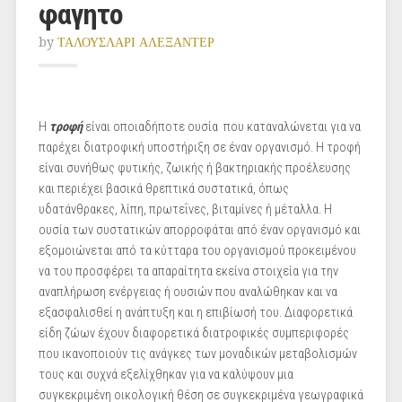
φαγητο
by
ΤΑΛΟΥΣΛΑΡΙ ΑΛΕΞΑΝΤΕΡ
Η
τροφή
είναι οποιαδήποτε ουσία
που καταναλώνεται για να
παρέχει διατροφική υποστήριξη σε έναν οργανισμό. Η τροφή
είναι συνήθως φυτικής, ζωικής ή βακτηριακής προέλευσης
και περιέχει βασικά θρεπτικά συστατικά, όπως
υδατάνθρακες, λίπη, πρωτεΐνες, βιταμίνες ή μέταλλα. Η
ουσία των συστατικών απορροφάται από έναν οργανισμό και
εξομοιώνεται από τα κύτταρα του οργανισμού προκειμένου
να του προσφέρει τα απαραίτητα εκείνα στοιχεία για την
αναπλήρωση ενέργειας ή ουσιών που αναλώθηκαν και να
εξασφαλισθεί η ανάπτυξη και η επιβίωσή του. Διαφορετικά
είδη ζώων έχουν διαφορετικά διατροφικές συμπεριφορές
που ικανοποιούν τις ανάγκες των μοναδικών μεταβολισμών
τους και συχνά εξελίχθηκαν για να καλύψουν μια
συγκεκριμένη οικολογική θέση σε συγκεκριμένα γεωγραφικά