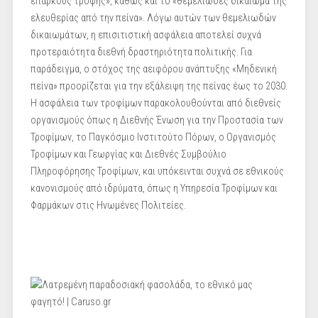
επαρκούς τροφής», καθώς και το «θεμελιώδες δικαίωμα της
ελευθερίας από την πείνα». Λόγω αυτών των θεμελιωδών
δικαιωμάτων, η επισιτιστική ασφάλεια αποτελεί συχνά
προτεραιότητα διεθνή δραστηριότητα πολιτικής. Για
παράδειγμα, ο στόχος της αειφόρου ανάπτυξης «Μηδενική
πείνα» προορίζεται για την εξάλειψη της πείνας έως το 2030.
Η ασφάλεια των τροφίμων παρακολουθούνται από διεθνείς
οργανισμούς όπως η Διεθνής Ένωση για την Προστασία των
Τροφίμων, το Παγκόσμιο Ινστιτούτο Πόρων, ο Οργανισμός
Τροφίμων και Γεωργίας και Διεθνές Συμβούλιο
Πληροφόρησης Τροφίμων, και υπόκεινται συχνά σε εθνικούς
κανονισμούς από ιδρύματα, όπως η Υπηρεσία Τροφίμων και
Φαρμάκων στις Ηνωμένες Πολιτείες.