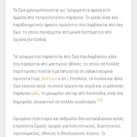
Τα ζώα χρησιμοποιούνται ως τρόφιμα είτε άμεσα είτε
έμμεσα από τα προϊόντα που παράγουν. Το κρέας είναι ένα
παράδειγμα ενός άμεσου προϊόντος που λαμβάνεται από ένα
ζώο, το οποίο προέρχεται από μυϊκά συστήματα ή από
όργανα (εντόσθια).
Τα τρόφιμα που παράγονται από ζώα περιλαμβάνουν γάλα
που παράγεται από μαστικούς αδένες, το οποίο σε πολλές
περιπτώσεις πίνεται ή μεταποιείται σε γαλακτοκομικά
προϊόντα (τυρί,
βούτυρο
κ.λπ.). Επιπλέον, τα πουλιά και άλλα
ζώα γεννούν αυγά, τα οποία τρώγονται συχνά και οι μέλισσες
παράγουν
μέλι
, το μειωμένο νέκταρ από λουλούδια, είναι ένα
[12]
δημοφιλές γλυκαντικό σε πολλές κουλτούρες.
Ορισμένοι πολιτισμοί και άνθρωποι δεν καταναλώνουν κρέας
ή προϊόντα ζωικής τροφής για πολιτιστικούς, διαιτητικούς,
υγειονομικούς, ηθικούς ή ιδεολογικούς λόγους. Οι