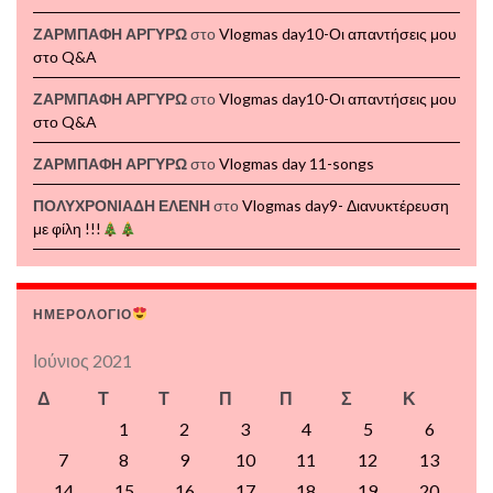
ΖΑΡΜΠΑΦΗ ΑΡΓΥΡΩ
στο
Vlogmas day10-Οι απαντήσεις μου
στο Q&A
ΖΑΡΜΠΑΦΗ ΑΡΓΥΡΩ
στο
Vlogmas day10-Οι απαντήσεις μου
στο Q&A
ΖΑΡΜΠΑΦΗ ΑΡΓΥΡΩ
στο
Vlogmas day 11-songs
ΠΟΛΥΧΡΟΝΙΑΔΗ ΕΛΕΝΗ
στο
Vlogmas day9- Διανυκτέρευση
με φίλη !!!
ΗΜΕΡΟΛΟΓΙΟ
Ιούνιος 2021
Δ
Τ
Τ
Π
Π
Σ
Κ
1
2
3
4
5
6
7
8
9
10
11
12
13
14
15
16
17
18
19
20