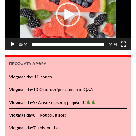
00:00
00:24
ΠΡΌΣΦΑΤΑ ΆΡΘΡΑ
Vlogmas day 11-songs
Vlogmas day10-Οι απαντήσεις μου στο Q&A
Vlogmas day9- Διανυκτέρευση με φίλη !!!
Vlogmas day8 – Κουραμπιέδες
Vlogmas day7- this-or-that